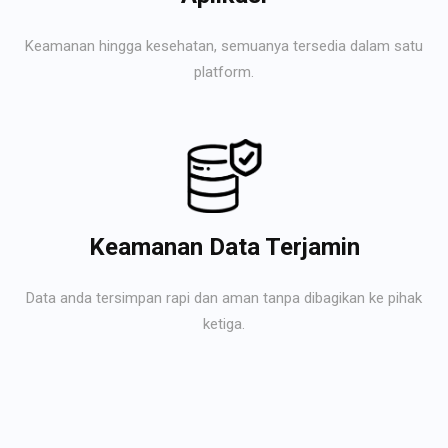
Keamanan hingga kesehatan, semuanya tersedia dalam satu
platform.
Keamanan Data Terjamin
Data anda tersimpan rapi dan aman tanpa dibagikan ke pihak
ketiga.