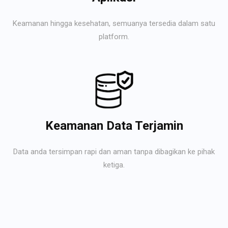
Keamanan hingga kesehatan, semuanya tersedia dalam satu
platform.
Keamanan Data Terjamin
Data anda tersimpan rapi dan aman tanpa dibagikan ke pihak
ketiga.