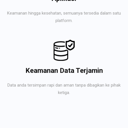
Keamanan hingga kesehatan, semuanya tersedia dalam satu
platform.
Keamanan Data Terjamin
Data anda tersimpan rapi dan aman tanpa dibagikan ke pihak
ketiga.