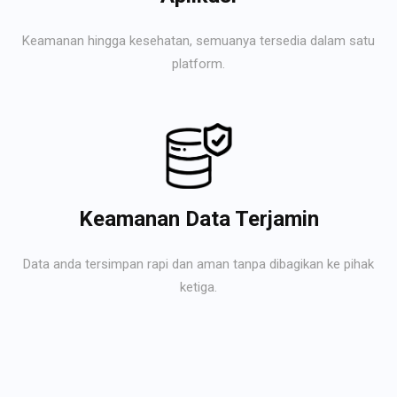
Keamanan hingga kesehatan, semuanya tersedia dalam satu
platform.
Keamanan Data Terjamin
Data anda tersimpan rapi dan aman tanpa dibagikan ke pihak
ketiga.