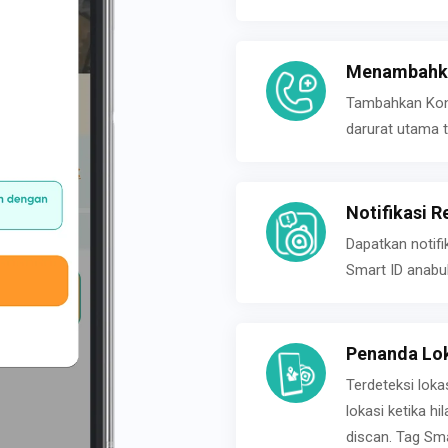
Menambahka
Tambahkan Konta
darurat utama t
Notifikasi R
Dapatkan notifi
Smart ID anabu
Penanda Lok
Terdeteksi loka
lokasi ketika h
discan. Tag Sma