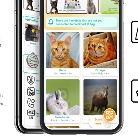
l
i.
ah
bel,