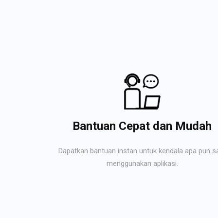
Bantuan Cepat dan Mudah
Dapatkan bantuan instan untuk kendala apa pun s
menggunakan aplikasi.