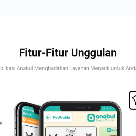
Fitur-Fitur Unggulan
plikasi Anabul Menghadirkan Layanan Menarik untuk And
i
t