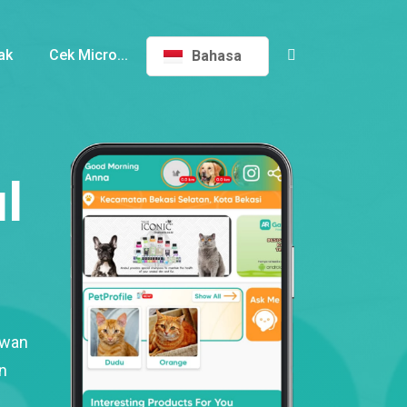
ak
Cek Micro...
Bahasa
l
ewan
n