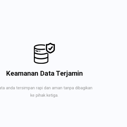
Keamanan Data Terjamin
ata anda tersimpan rapi dan aman tanpa dibagikan
ke pihak ketiga.