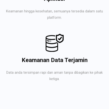
Keamanan hingga kesehatan, semuanya tersedia dalam satu
platform.
Keamanan Data Terjamin
Data anda tersimpan rapi dan aman tanpa dibagikan ke pihak
ketiga.