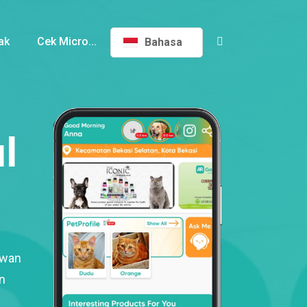
ak
Cek Micro...
Bahasa
l
ewan
n