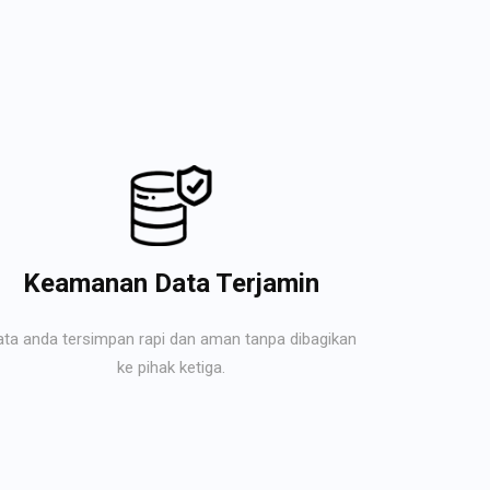
Keamanan Data Terjamin
ata anda tersimpan rapi dan aman tanpa dibagikan
ke pihak ketiga.