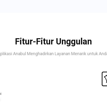
Fitur-Fitur Unggulan
plikasi Anabul Menghadirkan Layanan Menarik untuk And
i
t