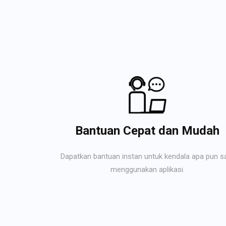
Bantuan Cepat dan Mudah
Dapatkan bantuan instan untuk kendala apa pun s
menggunakan aplikasi.