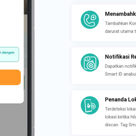
Menambahka
Tambahkan Konta
darurat utama t
Notifikasi R
Dapatkan notifi
Smart ID anabu
Penanda Lok
Terdeteksi loka
lokasi ketika h
discan. Tag Sma