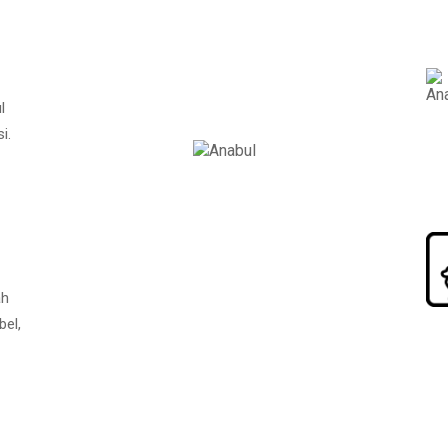
l
i.
ah
bel,