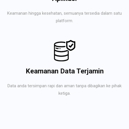
Keamanan hingga kesehatan, semuanya tersedia dalam satu
platform.
Keamanan Data Terjamin
Data anda tersimpan rapi dan aman tanpa dibagikan ke pihak
ketiga.