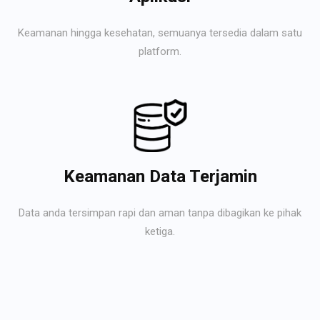
Keamanan hingga kesehatan, semuanya tersedia dalam satu
platform.
Keamanan Data Terjamin
Data anda tersimpan rapi dan aman tanpa dibagikan ke pihak
ketiga.