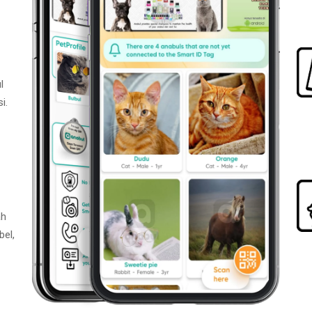
l
i.
ah
bel,