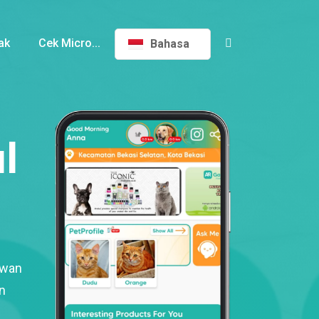
ak
Cek Micro...
Bahasa
l
ewan
n