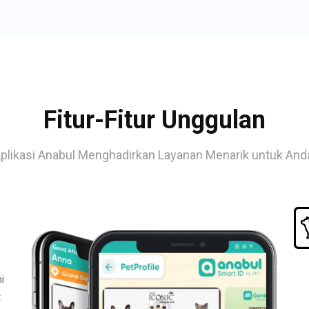
Fitur-Fitur Unggulan
plikasi Anabul Menghadirkan Layanan Menarik untuk And
i
t