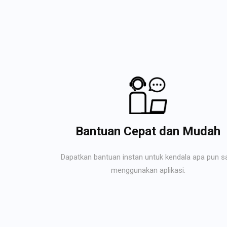
Bantuan Cepat dan Mudah
Dapatkan bantuan instan untuk kendala apa pun s
menggunakan aplikasi.