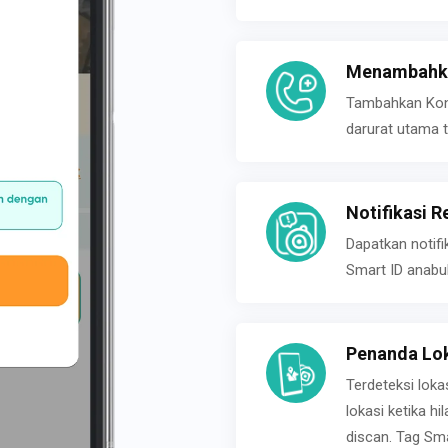
Menambahka
Tambahkan Konta
darurat utama t
Notifikasi R
Dapatkan notifi
Smart ID anabu
Penanda Lok
Terdeteksi loka
lokasi ketika h
discan. Tag Sma