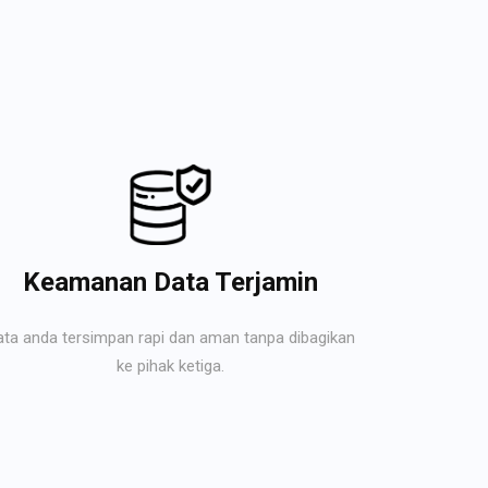
Keamanan Data Terjamin
ata anda tersimpan rapi dan aman tanpa dibagikan
ke pihak ketiga.