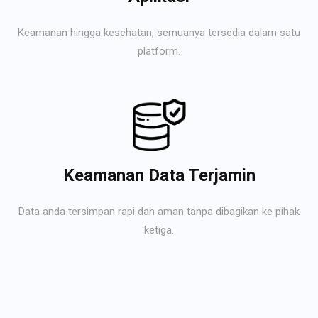
Keamanan hingga kesehatan, semuanya tersedia dalam satu
platform.
Keamanan Data Terjamin
Data anda tersimpan rapi dan aman tanpa dibagikan ke pihak
ketiga.