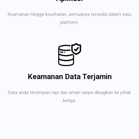
Keamanan hingga kesehatan, semuanya tersedia dalam satu
platform.
Keamanan Data Terjamin
Data anda tersimpan rapi dan aman tanpa dibagikan ke pihak
ketiga.