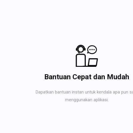
Bantuan Cepat dan Mudah
Dapatkan bantuan instan untuk kendala apa pun s
menggunakan aplikasi.