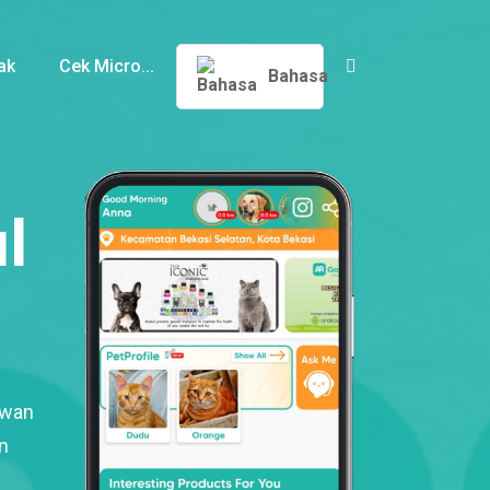
ak
Cek Micro...
Bahasa
l
ewan
n