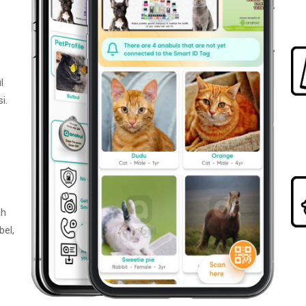
l
i.
ah
bel,