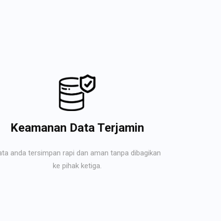
Keamanan Data Terjamin
ata anda tersimpan rapi dan aman tanpa dibagikan
ke pihak ketiga.