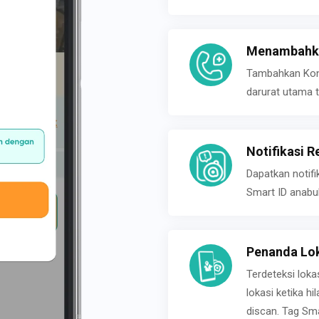
Menambahka
Tambahkan Konta
darurat utama t
Notifikasi R
Dapatkan notifi
Smart ID anabu
Penanda Lok
Terdeteksi loka
lokasi ketika h
discan. Tag Sma