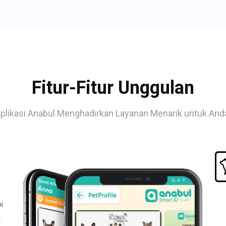
Fitur-Fitur Unggulan
plikasi Anabul Menghadirkan Layanan Menarik untuk And
i
t