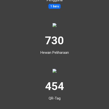
1 baru
730
Hewan Peliharaan
454
QR-Tag