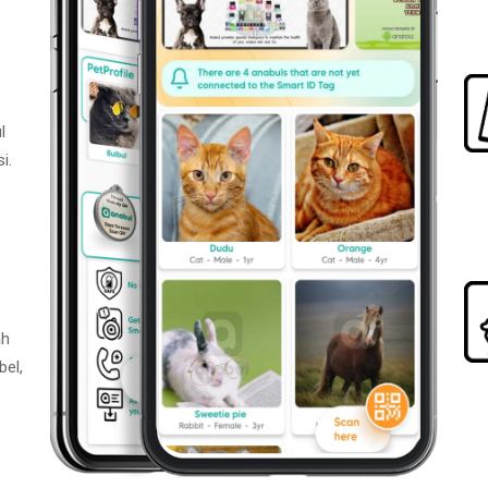
l
i.
ah
bel,