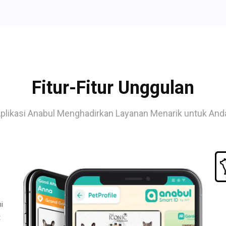
Fitur-Fitur Unggulan
plikasi Anabul Menghadirkan Layanan Menarik untuk And
i
t