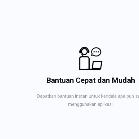
Bantuan Cepat dan Mudah
Dapatkan bantuan instan untuk kendala apa pun s
menggunakan aplikasi.