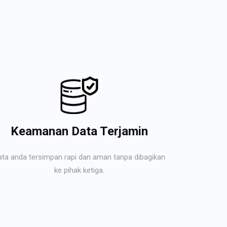
Keamanan Data Terjamin
ata anda tersimpan rapi dan aman tanpa dibagikan
ke pihak ketiga.