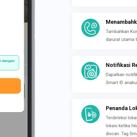
Menambahka
Tambahkan Konta
darurat utama t
Notifikasi R
Dapatkan notifi
Smart ID anabu
Penanda Lok
Terdeteksi loka
lokasi ketika h
discan. Tag Sma