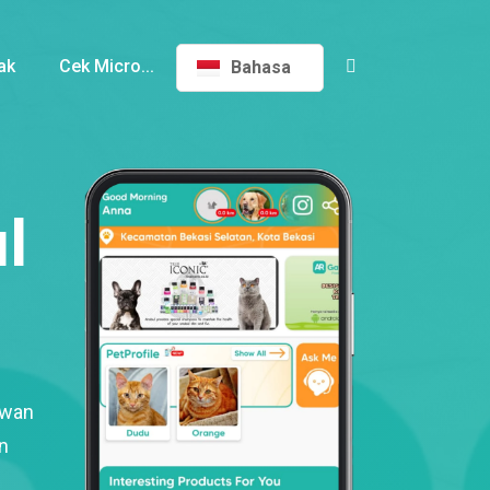
ak
Cek Micro...
Bahasa
l
ewan
n