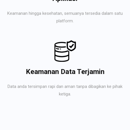
Keamanan hingga kesehatan, semuanya tersedia dalam satu
platform.
Keamanan Data Terjamin
Data anda tersimpan rapi dan aman tanpa dibagikan ke pihak
ketiga.