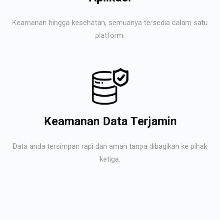
Keamanan hingga kesehatan, semuanya tersedia dalam satu
platform.
Keamanan Data Terjamin
Data anda tersimpan rapi dan aman tanpa dibagikan ke pihak
ketiga.