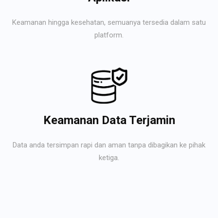
Keamanan hingga kesehatan, semuanya tersedia dalam satu
platform.
Keamanan Data Terjamin
Data anda tersimpan rapi dan aman tanpa dibagikan ke pihak
ketiga.