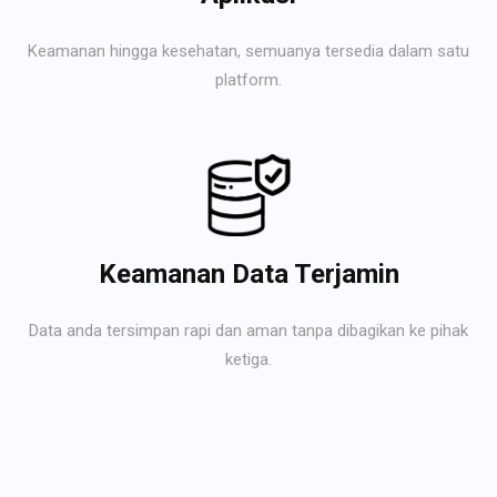
Keamanan hingga kesehatan, semuanya tersedia dalam satu
platform.
Keamanan Data Terjamin
Data anda tersimpan rapi dan aman tanpa dibagikan ke pihak
ketiga.