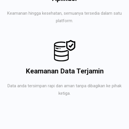
Keamanan hingga kesehatan, semuanya tersedia dalam satu
platform.
Keamanan Data Terjamin
Data anda tersimpan rapi dan aman tanpa dibagikan ke pihak
ketiga.