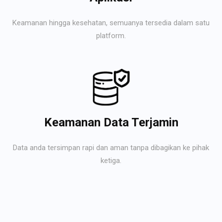
Keamanan hingga kesehatan, semuanya tersedia dalam satu
platform.
Keamanan Data Terjamin
Data anda tersimpan rapi dan aman tanpa dibagikan ke pihak
ketiga.