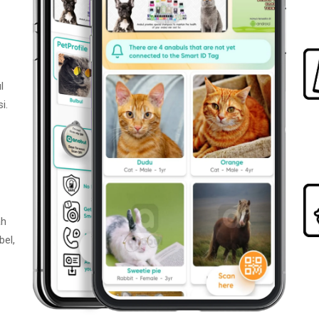
l
i.
ah
bel,