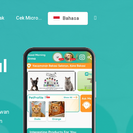
ak
Cek Micro...
Bahasa
l
ewan
n