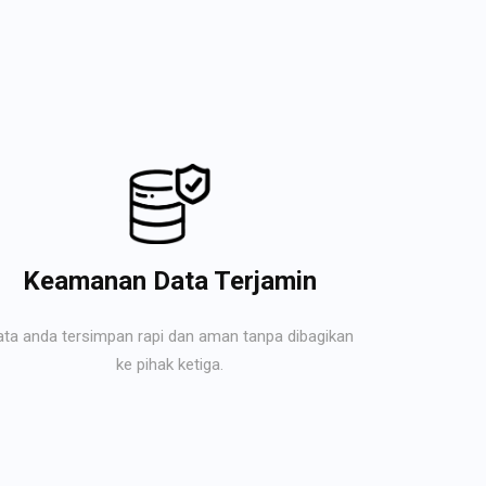
Keamanan Data Terjamin
ata anda tersimpan rapi dan aman tanpa dibagikan
ke pihak ketiga.