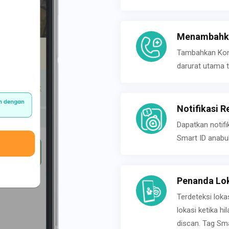
Menambahka
Tambahkan Konta
darurat utama t
Notifikasi R
Dapatkan notifi
Smart ID anabu
Penanda Lok
Terdeteksi loka
lokasi ketika h
discan. Tag Sma