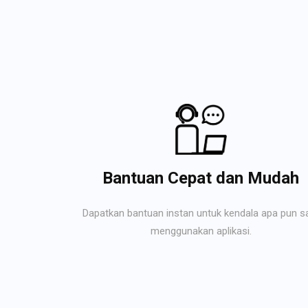
Bantuan Cepat dan Mudah
Dapatkan bantuan instan untuk kendala apa pun s
menggunakan aplikasi.