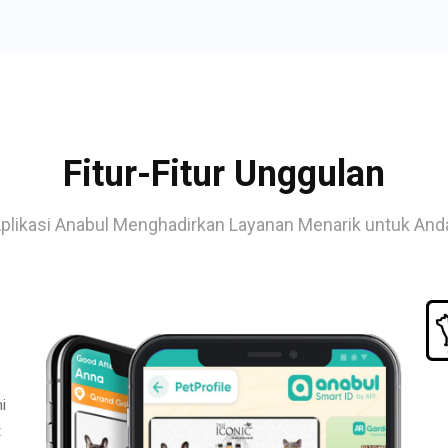
Fitur-Fitur Unggulan
plikasi Anabul Menghadirkan Layanan Menarik untuk And
i
t