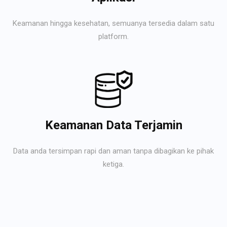
Keamanan hingga kesehatan, semuanya tersedia dalam satu
platform.
Keamanan Data Terjamin
Data anda tersimpan rapi dan aman tanpa dibagikan ke pihak
ketiga.