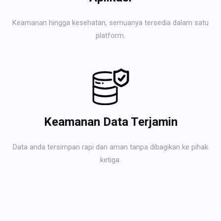
Keamanan hingga kesehatan, semuanya tersedia dalam satu
platform.
Keamanan Data Terjamin
Data anda tersimpan rapi dan aman tanpa dibagikan ke pihak
ketiga.