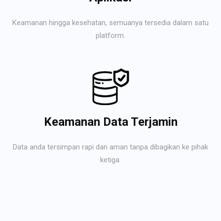
Keamanan hingga kesehatan, semuanya tersedia dalam satu
platform.
Keamanan Data Terjamin
Data anda tersimpan rapi dan aman tanpa dibagikan ke pihak
ketiga.