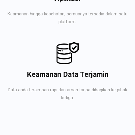
Keamanan hingga kesehatan, semuanya tersedia dalam satu
platform.
Keamanan Data Terjamin
Data anda tersimpan rapi dan aman tanpa dibagikan ke pihak
ketiga.