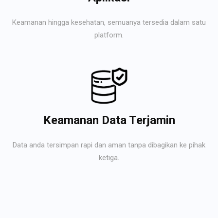
Keamanan hingga kesehatan, semuanya tersedia dalam satu
platform.
Keamanan Data Terjamin
Data anda tersimpan rapi dan aman tanpa dibagikan ke pihak
ketiga.