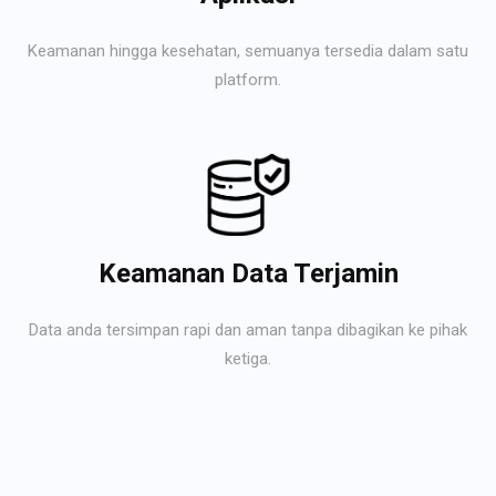
Keamanan hingga kesehatan, semuanya tersedia dalam satu
platform.
Keamanan Data Terjamin
Data anda tersimpan rapi dan aman tanpa dibagikan ke pihak
ketiga.