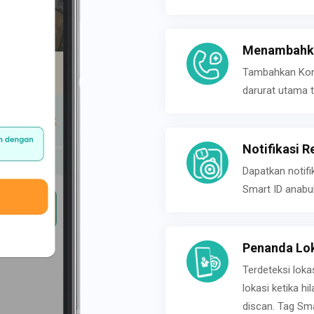
Menambahka
Tambahkan Konta
darurat utama t
Notifikasi R
Dapatkan notifi
Smart ID anabu
Penanda Lok
Terdeteksi loka
lokasi ketika h
discan. Tag Sma