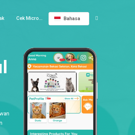
ak
Cek Micro...
Bahasa
l
ewan
n