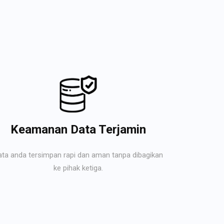
Keamanan Data Terjamin
ata anda tersimpan rapi dan aman tanpa dibagikan
ke pihak ketiga.