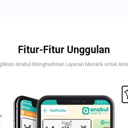
Fitur-Fitur Unggulan
plikasi Anabul Menghadirkan Layanan Menarik untuk And
i
t