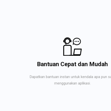
Bantuan Cepat dan Mudah
Dapatkan bantuan instan untuk kendala apa pun s
menggunakan aplikasi.