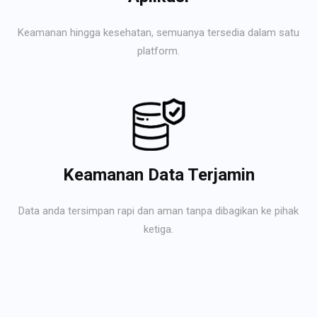
Keamanan hingga kesehatan, semuanya tersedia dalam satu
platform.
Keamanan Data Terjamin
Data anda tersimpan rapi dan aman tanpa dibagikan ke pihak
ketiga.