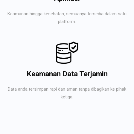
Keamanan hingga kesehatan, semuanya tersedia dalam satu
platform.
Keamanan Data Terjamin
Data anda tersimpan rapi dan aman tanpa dibagikan ke pihak
ketiga.