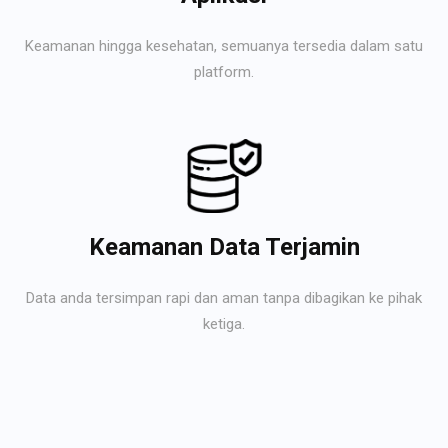
Keamanan hingga kesehatan, semuanya tersedia dalam satu
platform.
Keamanan Data Terjamin
Data anda tersimpan rapi dan aman tanpa dibagikan ke pihak
ketiga.