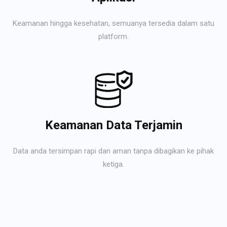
Keamanan hingga kesehatan, semuanya tersedia dalam satu
platform.
Keamanan Data Terjamin
Data anda tersimpan rapi dan aman tanpa dibagikan ke pihak
ketiga.