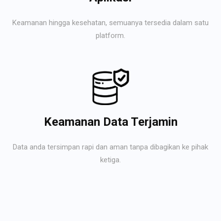
Keamanan hingga kesehatan, semuanya tersedia dalam satu
platform.
Keamanan Data Terjamin
Data anda tersimpan rapi dan aman tanpa dibagikan ke pihak
ketiga.