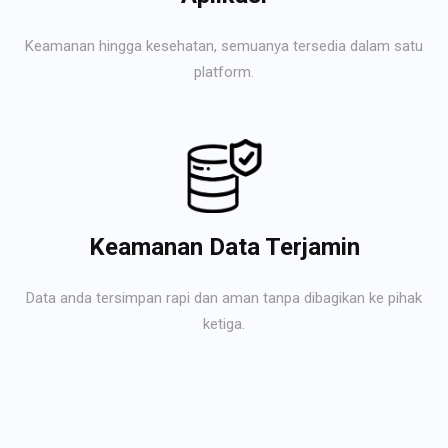
Keamanan hingga kesehatan, semuanya tersedia dalam satu
platform.
Keamanan Data Terjamin
Data anda tersimpan rapi dan aman tanpa dibagikan ke pihak
ketiga.