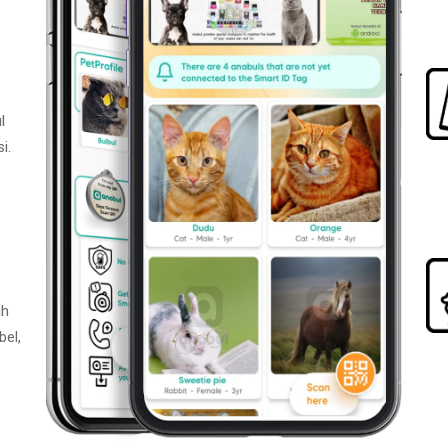
l
i.
ah
bel,