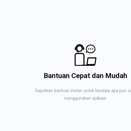
Bantuan Cepat dan Mudah
Dapatkan bantuan instan untuk kendala apa pun s
menggunakan aplikasi.