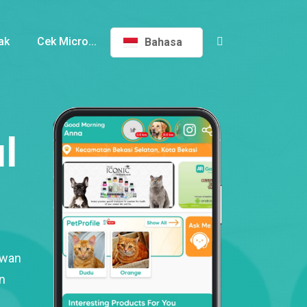
ak
Cek Micro...
Bahasa
l
ewan
n