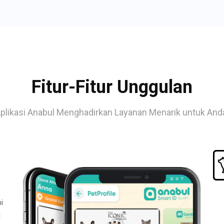
Fitur-Fitur Unggulan
plikasi Anabul Menghadirkan Layanan Menarik untuk And
i
t