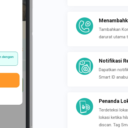
Menambahka
Tambahkan Konta
darurat utama t
Notifikasi R
Dapatkan notifi
Smart ID anabu
Penanda Lok
Terdeteksi loka
lokasi ketika h
discan. Tag Sma