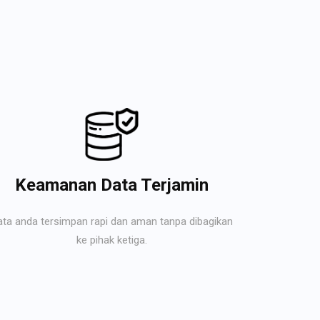
Keamanan Data Terjamin
ata anda tersimpan rapi dan aman tanpa dibagikan
ke pihak ketiga.