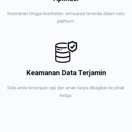
Keamanan hingga kesehatan, semuanya tersedia dalam satu
platform.
Keamanan Data Terjamin
Data anda tersimpan rapi dan aman tanpa dibagikan ke pihak
ketiga.