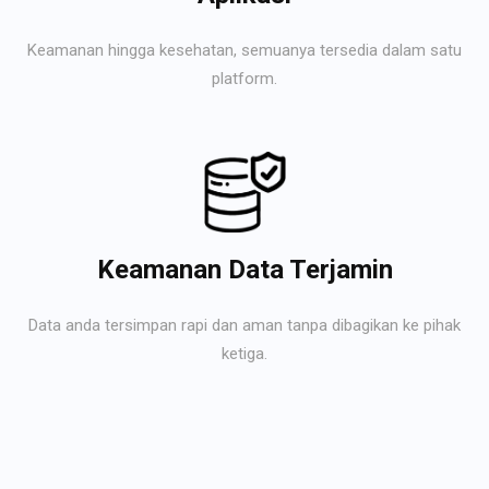
Keamanan hingga kesehatan, semuanya tersedia dalam satu
platform.
Keamanan Data Terjamin
Data anda tersimpan rapi dan aman tanpa dibagikan ke pihak
ketiga.