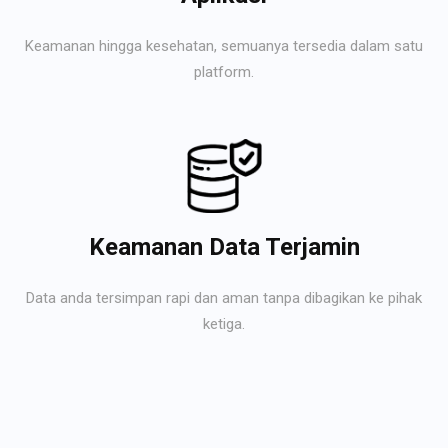
Keamanan hingga kesehatan, semuanya tersedia dalam satu
platform.
Keamanan Data Terjamin
Data anda tersimpan rapi dan aman tanpa dibagikan ke pihak
ketiga.