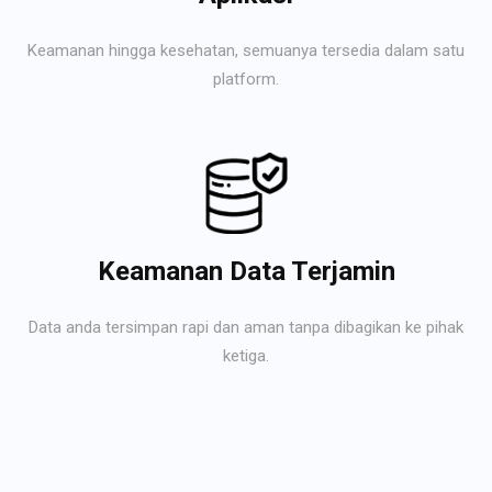
Keamanan hingga kesehatan, semuanya tersedia dalam satu
platform.
Keamanan Data Terjamin
Data anda tersimpan rapi dan aman tanpa dibagikan ke pihak
ketiga.