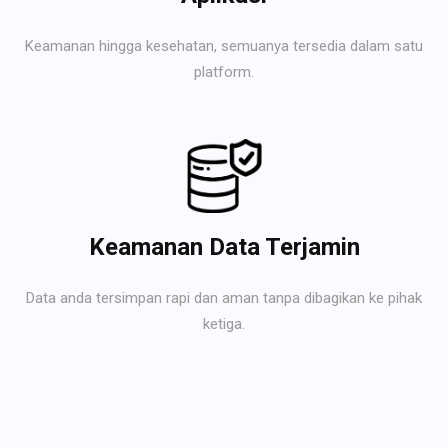
Keamanan hingga kesehatan, semuanya tersedia dalam satu
platform.
Keamanan Data Terjamin
Data anda tersimpan rapi dan aman tanpa dibagikan ke pihak
ketiga.