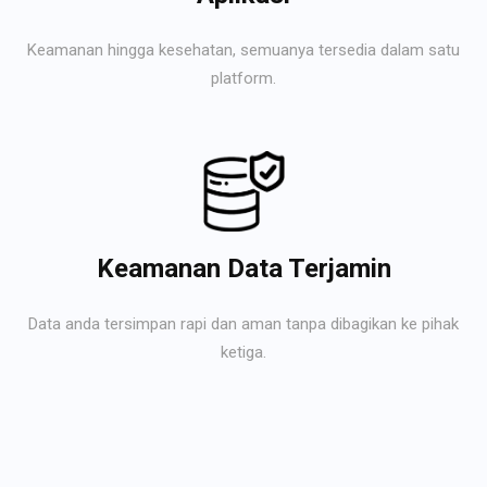
Keamanan hingga kesehatan, semuanya tersedia dalam satu
platform.
Keamanan Data Terjamin
Data anda tersimpan rapi dan aman tanpa dibagikan ke pihak
ketiga.