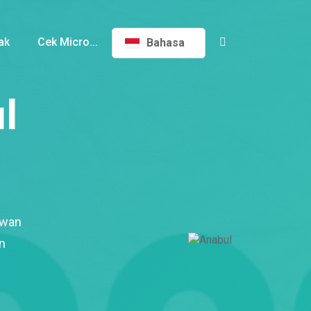
ak
Cek Micro...
Bahasa
l
ewan
n