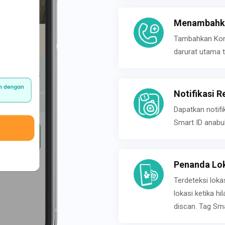
Menambahka
Tambahkan Konta
darurat utama t
Notifikasi R
Dapatkan notifi
Smart ID anabu
Penanda Lok
Terdeteksi loka
lokasi ketika h
discan. Tag Sma