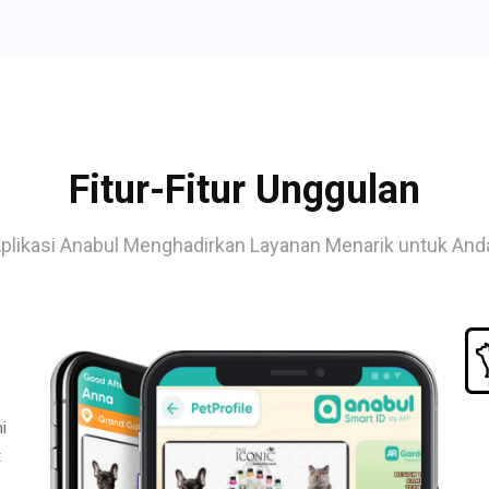
Fitur-Fitur Unggulan
plikasi Anabul Menghadirkan Layanan Menarik untuk And
i
t