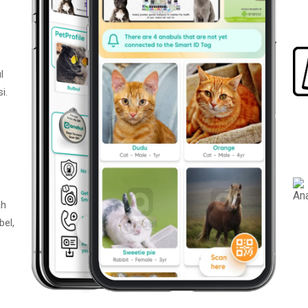
l
i.
ah
bel,