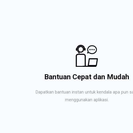
Bantuan Cepat dan Mudah
Dapatkan bantuan instan untuk kendala apa pun s
menggunakan aplikasi.