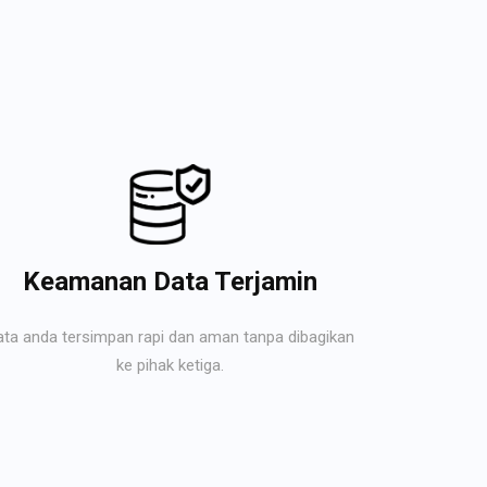
Keamanan Data Terjamin
ata anda tersimpan rapi dan aman tanpa dibagikan
ke pihak ketiga.