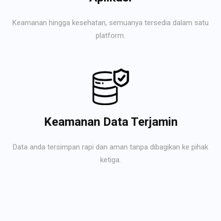
Keamanan hingga kesehatan, semuanya tersedia dalam satu
platform.
Keamanan Data Terjamin
Data anda tersimpan rapi dan aman tanpa dibagikan ke pihak
ketiga.