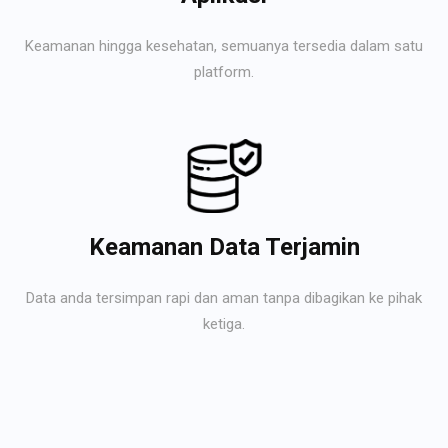
Keamanan hingga kesehatan, semuanya tersedia dalam satu
platform.
Keamanan Data Terjamin
Data anda tersimpan rapi dan aman tanpa dibagikan ke pihak
ketiga.