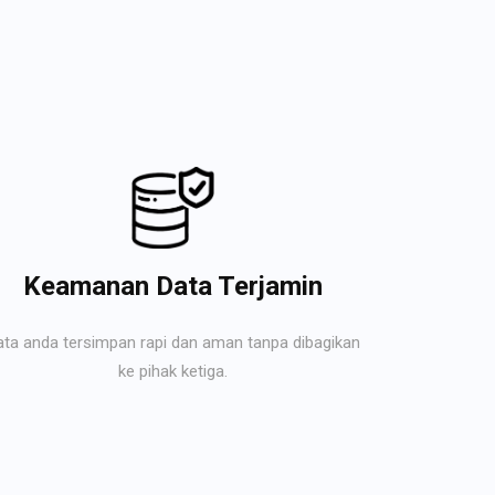
Keamanan Data Terjamin
ata anda tersimpan rapi dan aman tanpa dibagikan
ke pihak ketiga.