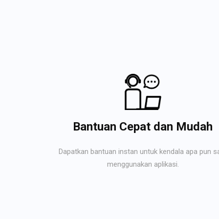
Bantuan Cepat dan Mudah
Dapatkan bantuan instan untuk kendala apa pun s
menggunakan aplikasi.