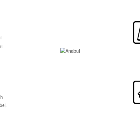
l
i.
ah
bel,