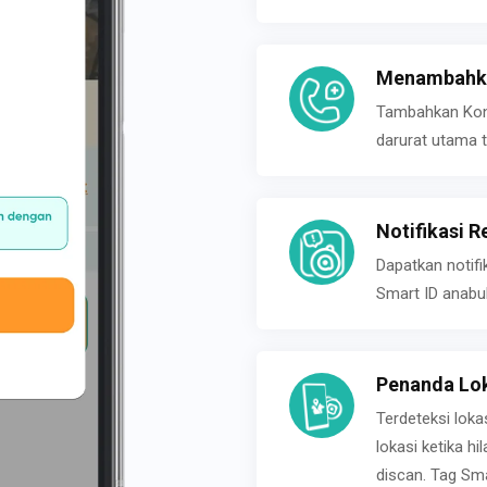
Menambahka
Tambahkan Konta
darurat utama t
Notifikasi R
Dapatkan notifi
Smart ID anabu
Penanda Lok
Terdeteksi loka
lokasi ketika h
discan. Tag Sma