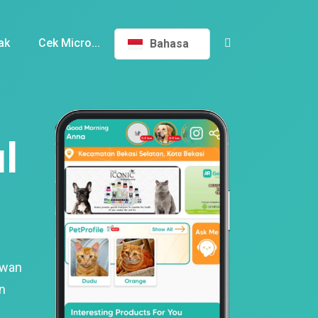
ak
Cek Micro...
Bahasa
l
ewan
n