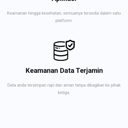
Keamanan hingga kesehatan, semuanya tersedia dalam satu
platform.
Keamanan Data Terjamin
Data anda tersimpan rapi dan aman tanpa dibagikan ke pihak
ketiga.