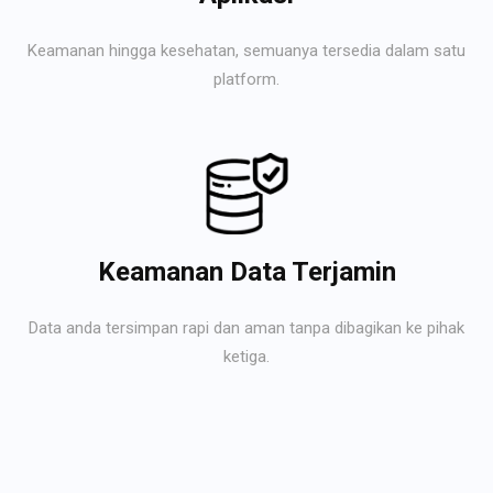
Keamanan hingga kesehatan, semuanya tersedia dalam satu
platform.
Keamanan Data Terjamin
Data anda tersimpan rapi dan aman tanpa dibagikan ke pihak
ketiga.