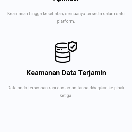
Keamanan hingga kesehatan, semuanya tersedia dalam satu
platform.
Keamanan Data Terjamin
Data anda tersimpan rapi dan aman tanpa dibagikan ke pihak
ketiga.