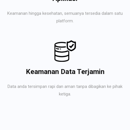
Keamanan hingga kesehatan, semuanya tersedia dalam satu
platform.
Keamanan Data Terjamin
Data anda tersimpan rapi dan aman tanpa dibagikan ke pihak
ketiga.